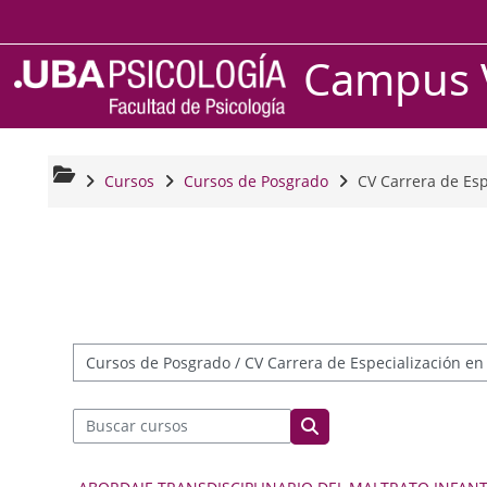
Salta al contenido principal
Campus V
Cursos
Cursos de Posgrado
CV Carrera de Esp
Categorías
Buscar cursos
Buscar cursos