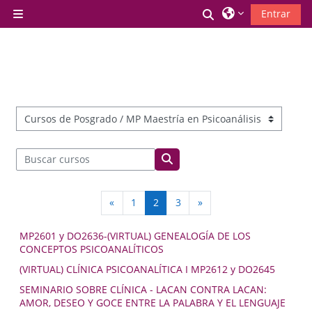
Salta al contenido principal
Selector de búsq
Entrar
Panel lateral
Categorías
Buscar cursos
Buscar cursos
Página anterior
Página 1
Página 2
Página 3
Siguiente página
«
1
2
3
»
MP2601 y DO2636-(VIRTUAL) GENEALOGÍA DE LOS
CONCEPTOS PSICOANALÍTICOS
(VIRTUAL) CLÍNICA PSICOANALÍTICA I MP2612 y DO2645
SEMINARIO SOBRE CLÍNICA - LACAN CONTRA LACAN:
AMOR, DESEO Y GOCE ENTRE LA PALABRA Y EL LENGUAJE