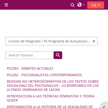
Skip to main content
Toggle search inp
Log in
Side panel
Course categories
Search courses
Search courses
PS2303 - DEBATES ACTUALES
PS2302 - PSICOANALISTAS CONTEMPORáNEOS
REVISIóN NO HETERONORMATIVA DE LOS TEXTOS SOBRE
SEXUALIDAD DEL PSICOANáLISIS : LO BORROMEO EN LOS
úLTIMOS SEMINARIOS DE LACAN
INTRODUCCIóN A LAS TEÓRICAS FEMINISTAS Y TEORíA
QUEER
APROXIMACION A LA HISTORIA DE LA SEXUALIDAD DE
Op