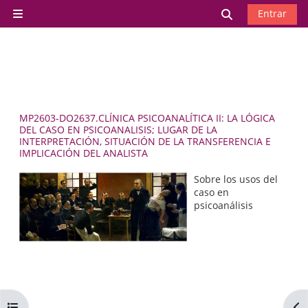
Salta al contenido principal
Selector de 
Entrar
Panel lateral
MP2603-DO2637.CLÍNICA PSICOANALÍTICA II: LA LÓGICA
DEL CASO EN PSICOANALISIS; LUGAR DE LA
INTERPRETACIÓN, SITUACIÓN DE LA TRANSFERENCIA E
IMPLICACIÓN DEL ANALISTA
Sobre los usos del
caso en
psicoanálisis
Abrir índice del curso
Abr